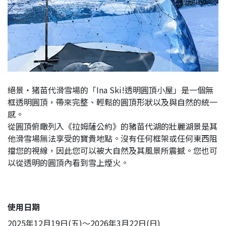
絕景・猪苗代滑雪場的「Ina Ski!透明圓頂小屋」是一個無
框透明圓頂，帶來完整、輕鬆的圓頂形狀以及與自然的統一
感。
從圓頂俯瞰列入《拉姆薩公約》的豬苗代湖的壯麗湖景是其
他滑雪場無法享受的寶貴地點。沒有任何框架或任何東西阻
擋您的視線，因此您可以被大自然及其風景所震撼。您也可
以從透明的圓頂內看到雪上煙火。
使用日期
2025年12月19日(五)～2026年3月22日(日)