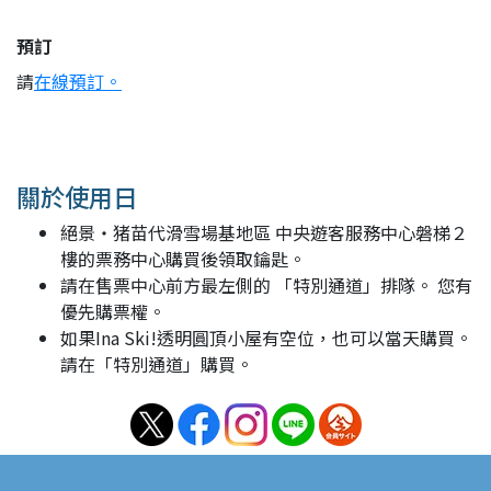
預訂
請
在線預訂。
關於使用日
絕景・猪苗代滑雪場基地區 中央遊客服務中心磐梯２
樓的票務中心購買後領取鑰匙。
請在售票中心前方最左側的 「特別通道」排隊。 您有
優先購票權。
如果Ina Ski!透明圓頂小屋有空位，也可以當天購買。
請在「特別通道」購買。