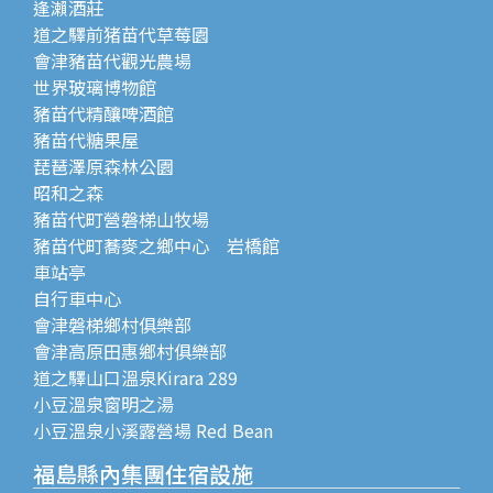
逢瀨酒莊
道之驛前猪苗代草莓園
會津豬苗代觀光農場
世界玻璃博物館
豬苗代精釀啤酒館
豬苗代糖果屋
琵琶澤原森林公園
昭和之森
豬苗代町營磐梯山牧場
豬苗代町蕎麥之鄉中心 岩橋館
車站亭
自行車中心
會津磐梯鄉村俱樂部
會津高原田惠鄉村俱樂部
道之驛山口溫泉Kirara 289
小豆溫泉窗明之湯
小豆溫泉小溪露營場 Red Bean
福島縣內集團住宿設施