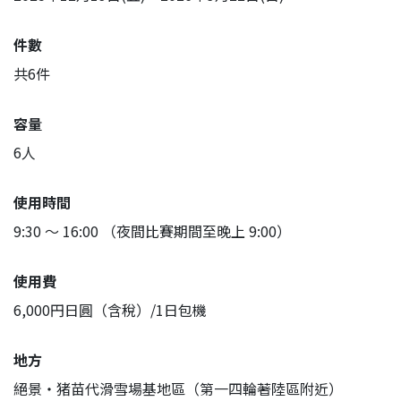
件數
共6件
容量
6人
使用時間
9:30 ～ 16:00 （夜間比賽期間至晚上 9:00）
使用費
6,000円日圓（含稅）/1日包機
地方
絕景・猪苗代滑雪場基地區（第一四輪著陸區附近）