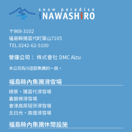
〒969-3102
福島縣猪苗代町葉山7105
TEL.0242-62-5100
營運公司
：
株式會社 DMC Aizu
本公司為
IS控股
集團的一員。
福島縣內集團滑雪場
絕景・猪苗代滑雪場
裏磐梯滑雪場
會津高原塔茨滑雪場
北日光・高畑滑雪場
福島縣內集團休閒設施