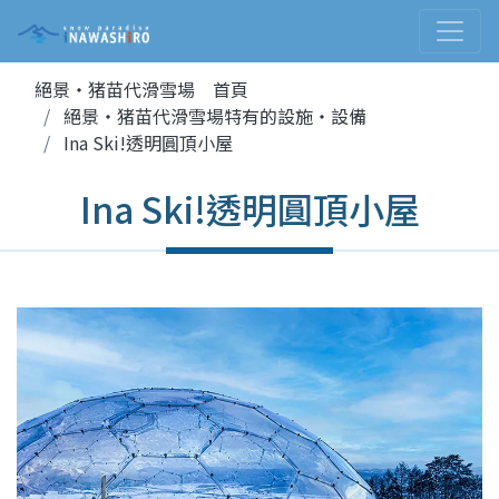
絕景・猪苗代滑雪場 首頁
絕景・猪苗代滑雪場特有的設施・設備
Ina Ski!透明圓頂小屋
Ina Ski!透明圓頂小屋