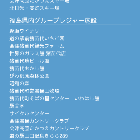
会津高原たかつえスキー場
北日光・高畑スキー場
福島県内グループレジャー施設
逢瀬ワイナリー
道の駅前猪苗代いちご園
会津猪苗代観光ファーム
世界のガラス館 猪苗代店
猪苗代地ビール館
猪苗代おかし館
びわ沢原森林公園
昭和の森
猪苗代町営磐梯山牧場
猪苗代町そばの里センター いわはし館
駅舎亭
サイクルセンター
会津磐梯カントリークラブ
会津高原たかつえカントリークラブ
道の駅山口温泉きらら289