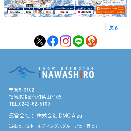
戻る
〒969-3102
福島県猪苗代町葉山7105
TEL.0242-62-5100
運営会社
：
株式会社 DMC Aizu
当社は、
ISホールディングス
グループの一員です。