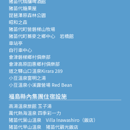
豬苗代精釀啤酒館
豬苗代糖果屋
琵琶澤原森林公園
昭和之森
豬苗代町營磐梯山牧場
豬苗代町蕎麥之鄉中心 岩橋館
車站亭
自行車中心
會津磐梯鄉村俱樂部
會津高原田惠鄉村俱樂部
道之驛山口溫泉Kirara 289
小豆溫泉窗明之湯
小豆溫泉小溪露營場 Red Bean
福島縣內集團住宿設施
高湯溫泉旅館 玉子湯
萬代熱海溫泉 四季彩一力
猪苗代葉山溫泉 Villa Inawashiro（飯店）
猪苗代早山溫泉 猪苗代觀光飯店