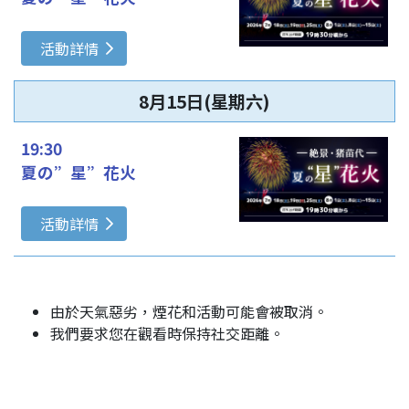
活動詳情
8月15日(星期六)
19:30
夏の”星”花火
活動詳情
由於天氣惡劣，煙花和活動可能會被取消。
我們要求您在觀看時保持社交距離。