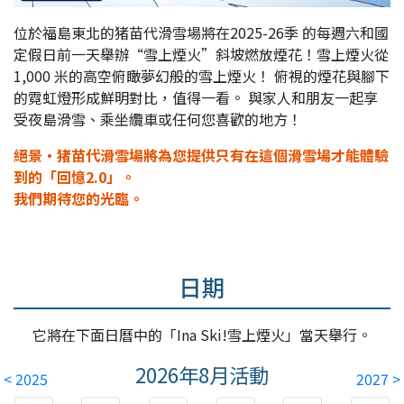
位於福島東北的猪苗代滑雪場將在
2025-26季
的每週六和國
定假日前一天舉辦“雪上煙火”斜坡燃放煙花！雪上煙火從
1,000 米的高空俯瞰夢幻般的雪上煙火！ 俯視的煙花與腳下
的霓虹燈形成鮮明對比，值得一看。 與家人和朋友一起享
受夜島滑雪、乘坐纜車或任何您喜歡的地方！
絕景・猪苗代滑雪場將為您提供只有在這個滑雪場才能體驗
到的「回憶2.0」。
我們期待您的光臨。
日期
它將在下面日曆中的「Ina Ski!雪上煙火」當天舉行。
2026年8月
活動
< 2025
2027 >