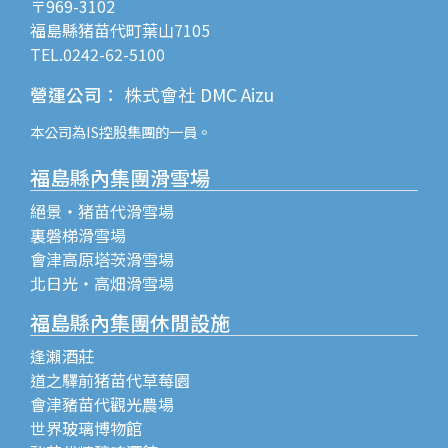
〒969-3102
福島縣猪苗代町葉山7105
TEL.0242-62-5100
營運公司
：
株式會社 DMC Aizu
本公司為
IS控股
集團的一員。
福島縣內集團滑雪場
絕景・猪苗代滑雪場
裏磐梯滑雪場
會津高原塔茨滑雪場
北日光・高畑滑雪場
福島縣內集團休閒設施
逢瀨酒莊
道之驛前猪苗代草莓園
會津豬苗代觀光農場
世界玻璃博物館