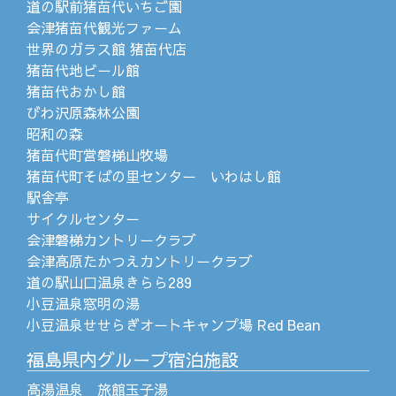
道の駅前猪苗代いちご園
会津猪苗代観光ファーム
世界のガラス館 猪苗代店
猪苗代地ビール館
猪苗代おかし館
びわ沢原森林公園
昭和の森
猪苗代町営磐梯山牧場
猪苗代町そばの里センター いわはし館
駅舎亭
サイクルセンター
会津磐梯カントリークラブ
会津高原たかつえカントリークラブ
道の駅山口温泉きらら289
小豆温泉窓明の湯
小豆温泉せせらぎオートキャンプ場 Red Bean
福島県内グループ宿泊施設
高湯温泉 旅館玉子湯