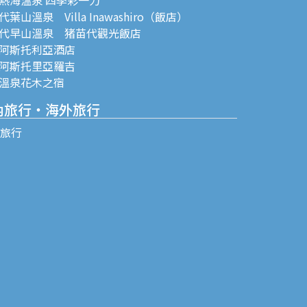
葉山溫泉 Villa Inawashiro（飯店）
代早山溫泉 猪苗代觀光飯店
阿斯托利亞酒店
阿斯托里亞羅吉
溫泉花木之宿
內旅行・海外旅行
C旅行