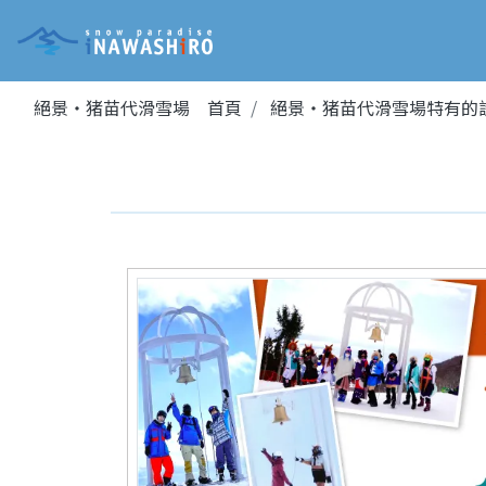
絕景・猪苗代滑雪場 首頁
絕景・猪苗代滑雪場特有的