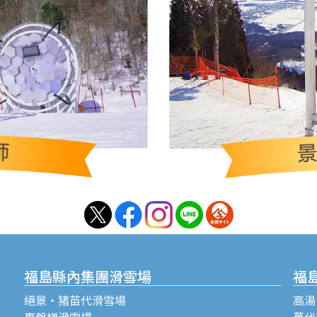
福島縣內集團滑雪場
福
絕景・猪苗代滑雪場
高湯
裏磐梯滑雪場
萬代