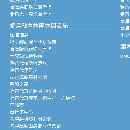
會津高原塔茨滑雪場
猪苗代
北日光・高畑滑雪場
猪苗
會津
福島縣內集團休閒設施
會津
小豆
逢瀨酒莊
道之驛前猪苗代草莓園
國
會津豬苗代觀光農場
世界玻璃博物館
DM
豬苗代精釀啤酒館
豬苗代糖果屋
琵琶澤原森林公園
昭和之森
豬苗代町營磐梯山牧場
豬苗代町蕎麥之鄉中心 岩橋館
車站亭
自行車中心
會津磐梯鄉村俱樂部
會津高原田惠鄉村俱樂部