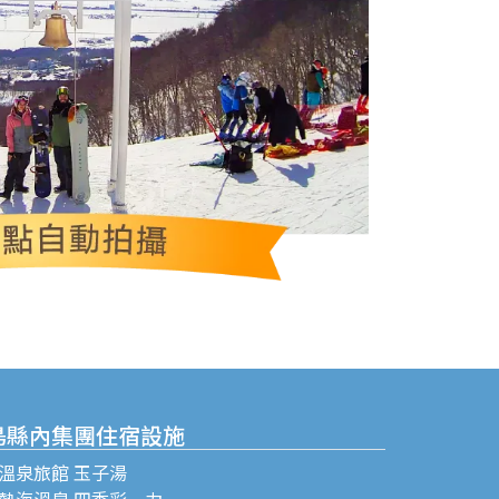
島縣內集團住宿設施
溫泉旅館 玉子湯
熱海溫泉 四季彩一力