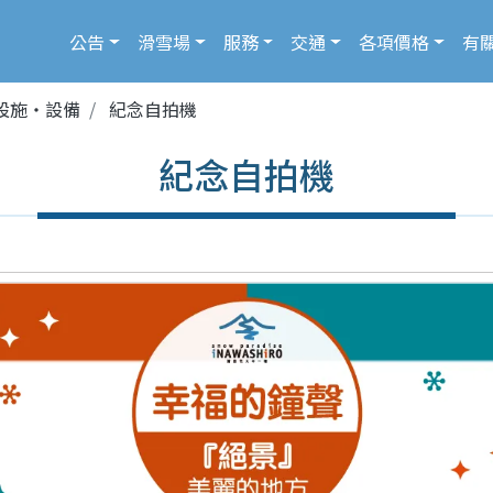
公告
滑雪場
服務
交通
各項價格
有
設施・設備
紀念自拍機
紀念自拍機