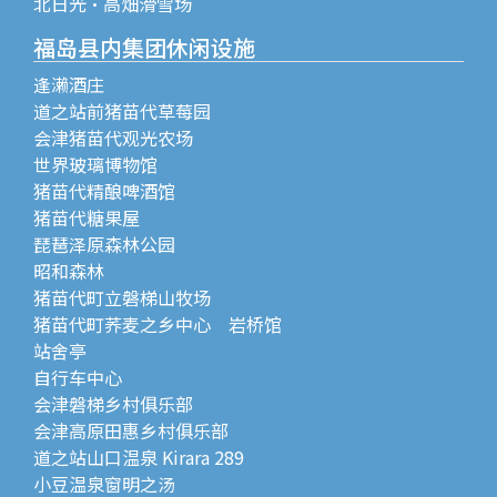
北日光・高畑滑雪场
福岛县内集团休闲设施
逢濑酒庄
道之站前猪苗代草莓园
会津猪苗代观光农场
世界玻璃博物馆
猪苗代精酿啤酒馆
猪苗代糖果屋
琵琶泽原森林公园
昭和森林
猪苗代町立磐梯山牧场
猪苗代町荞麦之乡中心 岩桥馆
站舍亭
自行车中心
会津磐梯乡村俱乐部
会津高原田惠乡村俱乐部
道之站山口温泉 Kirara 289
小豆温泉窗明之汤