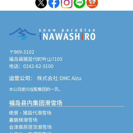
〒969-3102
福岛县猪苗代町叶山7105
电话：0242-62-5100
运营公司
：
株式会社 DMC Aizu
本公司是
IS控股
集团的一员。
福岛县内集团滑雪场
绝景・猪苗代滑雪场
裏磐梯滑雪场
会津高原塔茨滑雪场