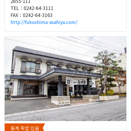
2855-111
TEL：0242-64-3111
FAX：0242-64-3163
http://fukushima-asahiya.com/
동계 픽업 있음