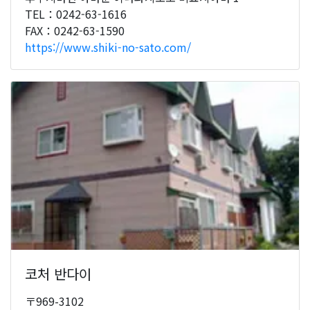
TEL：0242-63-1616
FAX：0242-63-1590
https://www.shiki-no-sato.com/
코처 반다이
〒969-3102