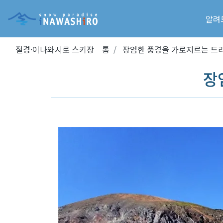
알려
절경·이나와시로 스키장 톱
장엄한 풍경을 가로지르는 드
장