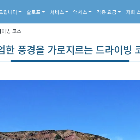
드립니다
슬로프
서비스
액세스
각종 요금
저희 
라이빙 코스
엄한 풍경을 가로지르는 드라이빙 