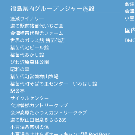
会津
福島県内グループレジャー施設
会津
小豆
逢瀬ワイナリー
道の駅前猪苗代いちご園
国
会津猪苗代観光ファーム
世界のガラス館 猪苗代店
DM
猪苗代地ビール館
猪苗代おかし館
びわ沢原森林公園
昭和の森
猪苗代町営磐梯山牧場
猪苗代町そばの里センター いわはし館
駅舎亭
サイクルセンター
会津磐梯カントリークラブ
会津高原たかつえカントリークラブ
道の駅山口温泉きらら289
小豆温泉窓明の湯
小豆温泉せせらぎオートキャンプ場 Red Bean