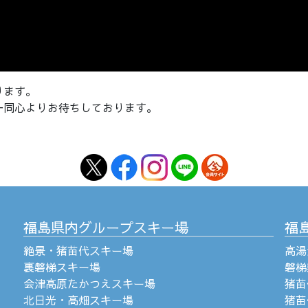
ります。
一同心よりお待ちしております。
福島県内グループスキー場
福
絶景・猪苗代スキー場
高湯
裏磐梯スキー場
磐梯
会津高原たかつえスキー場
猪苗
北日光・高畑スキー場
猪苗