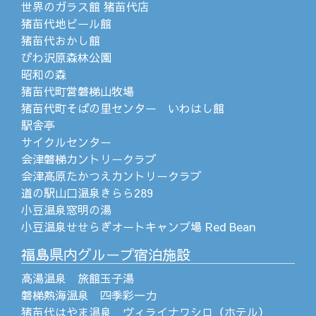
世界のガラス館 猪苗代店
猪苗代地ビール館
猪苗代おかし館
びわ沢原森林公園
昭和の森
猪苗代町営磐梯山牧場
猪苗代町そばの里センター いわはし館
駅舎亭
サイクルセンター
会津磐梯カントリークラブ
会津高原たかつえカントリークラブ
道の駅山口温泉きらら289
小豆温泉窓明の湯
小豆温泉せせらぎオートキャンプ場 Red Bean
福島県内グループ宿泊施設
高湯温泉 旅館玉子湯
磐梯熱海温泉 四季彩一力
猪苗代はやま温泉 ヴィライナワシロ（ホテル）