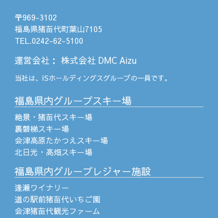
〒969-3102
福島県猪苗代町葉山7105
TEL.0242-62-5100
運営会社
：
株式会社 DMC Aizu
当社は、
ISホールディングス
グループの一員です。
福島県内グループスキー場
絶景・猪苗代スキー場
裏磐梯スキー場
会津高原たかつえスキー場
北日光・高畑スキー場
福島県内グループレジャー施設
逢瀬ワイナリー
道の駅前猪苗代いちご園
会津猪苗代観光ファーム