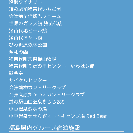
逢瀬ワイナリー
道の駅前猪苗代いちご園
会津猪苗代観光ファーム
世界のガラス館 猪苗代店
猪苗代地ビール館
猪苗代おかし館
びわ沢原森林公園
昭和の森
猪苗代町営磐梯山牧場
猪苗代町そばの里センター いわはし館
駅舎亭
サイクルセンター
会津磐梯カントリークラブ
会津高原たかつえカントリークラブ
道の駅山口温泉きらら289
小豆温泉窓明の湯
小豆温泉せせらぎオートキャンプ場 Red Bean
福島県内グループ宿泊施設